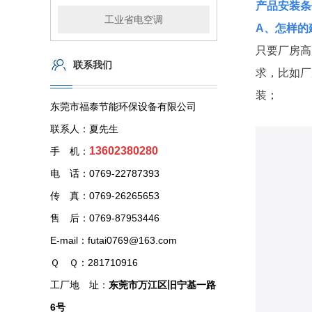
产品安装条
工业省电空调
A、怎样的
只要厂房高
联系我们
求，比如厂
装；
东莞市福泰节能环保设备有限公司
联系人：夏先生
13602380280
手 机：
电 话：0769-22787393
传 真：0769-26265653
售 后：0769-87953446
E-mail：futai0769@163.com
Ｑ Ｑ：281710916
工厂地 址：
东莞市万江区旧宁基一路
6号