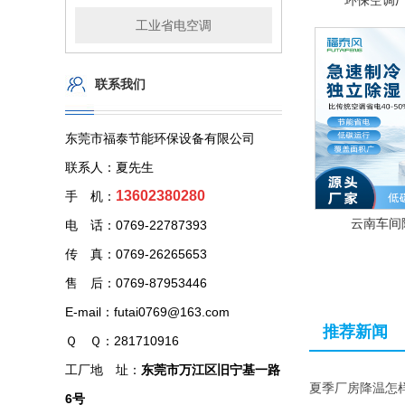
环保空调
工业省电空调
联系我们
东莞市福泰节能环保设备有限公司
联系人：夏先生
13602380280
手 机：
云南车间
电 话：0769-22787393
传 真：0769-26265653
售 后：0769-87953446
E-mail：futai0769@163.com
推荐新闻
Ｑ Ｑ：281710916
工厂地 址：
东莞市万江区旧宁基一路
夏季厂房降温怎
6号