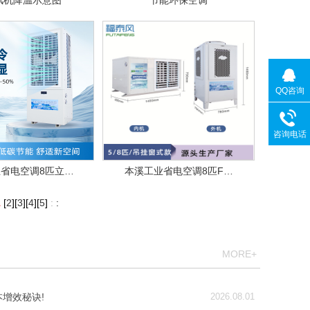
风机降温示意图
节能环保空调
QQ咨询
咨询电话
省电空调8匹立…
本溪工业省电空调8匹F…
1
[
2
][
3
][
4
][
5
]
:
:
MORE+
增效秘诀!
2026.08.01