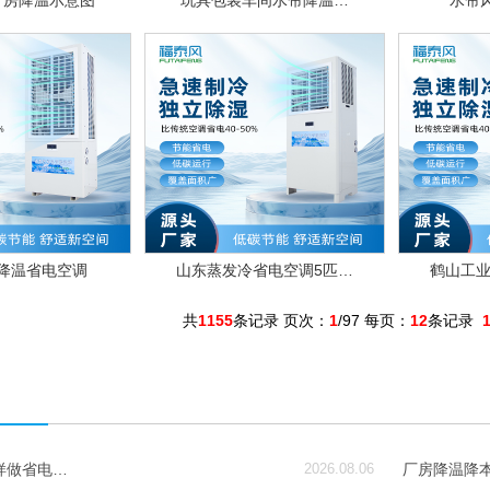
厂房降温示意图
玩具包装车间水帘降温…
水帘
降温省电空调
山东蒸发冷省电空调5匹…
鹤山工业
共
1155
条记录 页次：
1
/97 每页：
12
条记录
样做省电…
2026.08.06
厂房降温降本