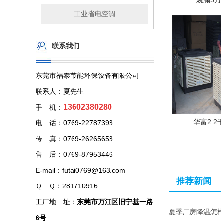
观澜3
工业省电空调
联系我们
东莞市福泰节能环保设备有限公司
联系人：夏先生
13602380280
手 机：
华富2.
电 话：0769-22787393
传 真：0769-26265653
售 后：0769-87953446
E-mail：futai0769@163.com
推荐新闻
Ｑ Ｑ：281710916
工厂地 址：
东莞市万江区旧宁基一路
夏季厂房降温怎
6号