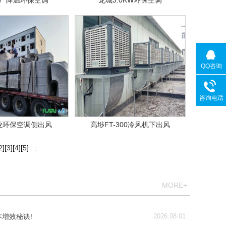
厂降温环保空调
龙城3.0KW环保空调
QQ咨询
咨询电话
业环保空调侧出风
高埗FT-300冷风机下出风
2
][
3
][
4
][
5
]
:
:
MORE+
增效秘诀!
2026.08.01