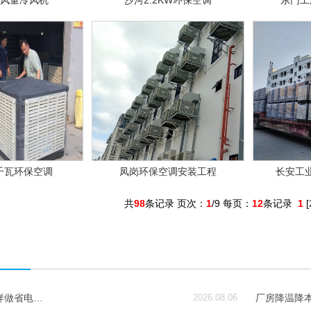
万风量冷风机
沙河2.2KW环保空调
东门工
2千瓦环保空调
凤岗环保空调安装工程
长安工
共
98
条记录 页次：
1
/9 每页：
12
条记录
1
[
样做省电…
2026.08.06
厂房降温降本