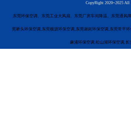
CopyRight 2020~20
东莞环保空调、东莞工业大风扇、东莞厂房车间降温、东莞通风降
莞桥头环保空调,东莞横沥环保空调,东莞谢岗环保空调,东莞常平环
麻涌环保空调,松山湖环保空调,长