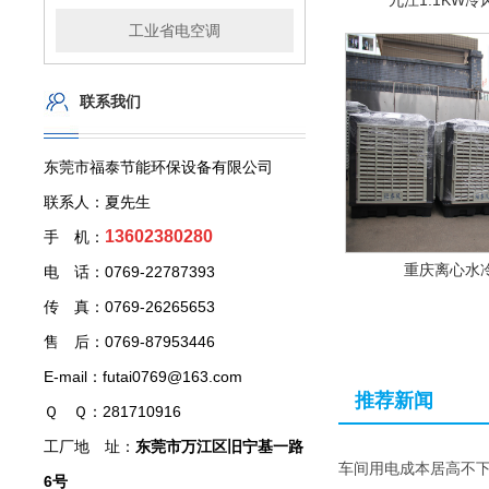
九江1.1KW
工业省电空调
联系我们
东莞市福泰节能环保设备有限公司
联系人：夏先生
13602380280
手 机：
重庆离心水
电 话：0769-22787393
传 真：0769-26265653
售 后：0769-87953446
E-mail：futai0769@163.com
推荐新闻
Ｑ Ｑ：281710916
工厂地 址：
东莞市万江区旧宁基一路
车间用电成本居高不
6号