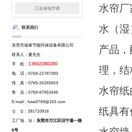
水帘厂
工业省电空调
水（湿
联系我们
东莞市福泰节能环保设备有限公司
产品，
联系人：夏先生
13602380280
手 机：
理，结
电 话：0769-22787393
传 真：0769-26265653
水帘纸
售 后：0769-87953446
E-mail：futai0769@163.com
纸具有
Ｑ Ｑ：281710916
工厂地 址：
东莞市万江区旧宁基一路
水帘墙
6号