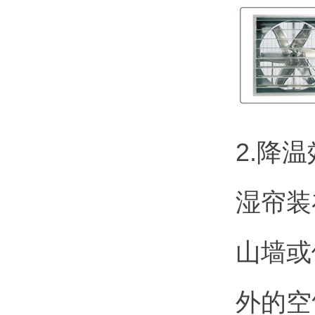
2.降
湿帘装
山墙或
外的空