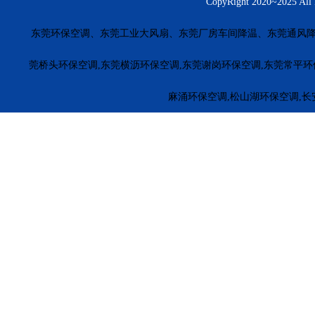
CopyRight 2020~20
东莞环保空调、东莞工业大风扇、东莞厂房车间降温、东莞通风降
莞桥头环保空调,东莞横沥环保空调,东莞谢岗环保空调,东莞常平环
麻涌环保空调,松山湖环保空调,长