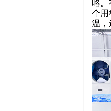
咯。
个用
温，