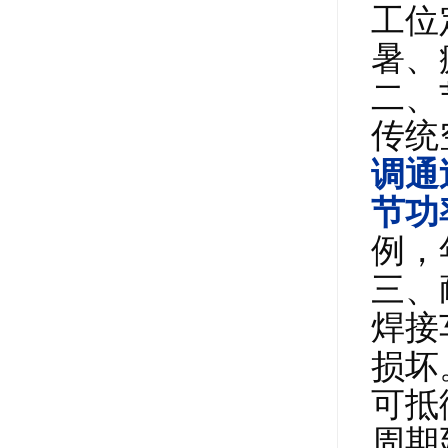
工位
暑、
二、
传统
调通
节功
例，
三、
焊接
损坏
可抵
周期