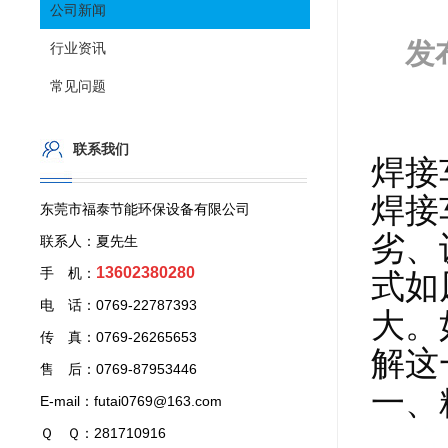
公司新闻
发
行业资讯
常见问题
联系我们
焊接
焊接
东莞市福泰节能环保设备有限公司
劣、
联系人：夏先生
13602380280
手 机：
式如
电 话：0769-22787393
大。
传 真：0769-26265653
解这
售 后：0769-87953446
一、
E-mail：futai0769@163.com
Ｑ Ｑ：281710916