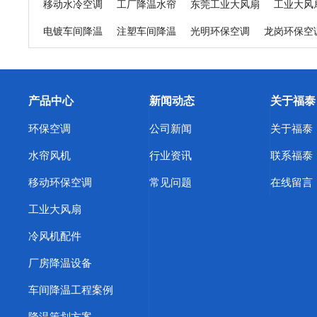
移动水冷空调
工厂降温水帘
东莞工业大风扇
工业大风
电镀车间降温
注塑车间降温
光明环保空调
龙岗环保空
精密机床车间降温
日用品生产车间降温
纺织厂车间降温
东莞东坑环保空调
东莞寮步环保空调
东莞谢岗环保空调
产品中心
新闻动态
关于福泰
东莞中堂环保空调
东莞道滘环保空调
东莞清溪环保空调
环保空调
公司新闻
关于福泰
浙江蒸发冷空调
天津蒸发冷空调
上海蒸发冷省电空调
水帘风机
行业资讯
联系福泰
环保空调厂家
东莞横沥环保空调
东莞冷风机
惠州冷风
移动环保空调
常见问题
在线留言
深圳橡胶厂降温方案
武汉车间快速降温措施
惠州工业蒸
工业大风扇
东莞福泰环保空调
惠州厂房降温
江苏工业冷风机
塑胶
冷风机配件
酒泉工业省电空调
渭南工业省电空调
焦作工业省电空调
厂房降温设备
南阳工业省电空调
鹤壁工业省电空调
信阳工业省电空调
车间降温工程案例
商丘工业省电空调
株洲工业省电空调
周口工业省电空调
降温策划方案