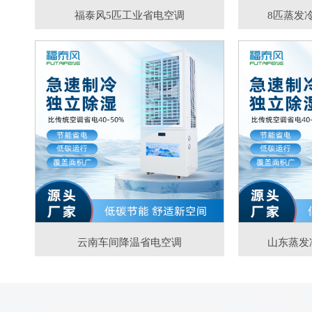
福泰风5匹工业省电空调
8匹蒸发
云南车间降温省电空调
山东蒸发