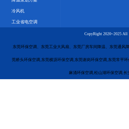
惠州水帘墙价格
佛山降温湿帘
珠海冷风机安装
厚街车
冷风机
茶山橡胶厂车间方法
大朗工业省电空调功率款式
工业省
工业省电空调
五金模具车间通风降温
台湾工业环保空调
广西冷风机价
CopyRight 2020~20
上海车间降温永磁风扇
大连车间降温解决方案
重庆厂房
东莞环保空调、东莞工业大风扇、东莞厂房车间降温、东莞通风降
长沙工业风扇源头厂家
南昌湿帘安装工程
合肥厂房通风
福田环保空调
罗湖环保空调
南山环保空调
盐田环保空
莞桥头环保空调,东莞横沥环保空调,东莞谢岗环保空调,东莞常平环
惠东环保空调
博罗环保空调
龙门冷风机安装
惠城环保
麻涌环保空调,松山湖环保空调,长
江门厂房降温
茂名降温水冷空调
梅州电子厂降温
河源
珠海工业冷风机安装
萝岗工业冷风机
黄埔工业环保空调
广州冷风机安装
车间降温环保空调
江门车间降温冷风机
东莞环保空调厂家
揭阳环保空调厂家
云浮环保空调厂家
五金车间环保空调厂家
塑料厂冷风机安装
橡胶厂降温方