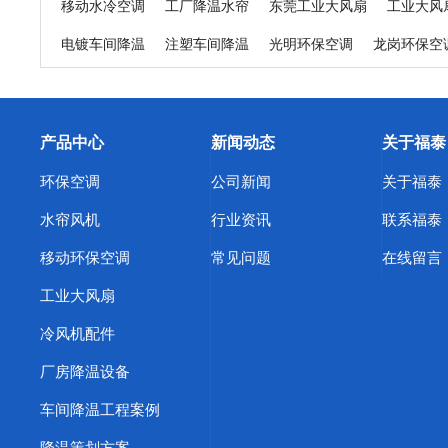
移动水冷空调
工厂降温水帘
东莞工业大风扇
工业大风
电镀车间降温
注塑车间降温
光明环保空调
龙岗环保空
精密机床车间降温
日用品生产车间降温
纺织厂车间降温
东莞东坑环保空调
东莞寮步环保空调
东莞谢岗环保空调
产品中心
新闻动态
关于福泰
东莞中堂环保空调
东莞道滘环保空调
东莞清溪环保空调
环保空调
公司新闻
关于福泰
浙江蒸发冷空调
天津蒸发冷空调
上海蒸发冷省电空调
水帘风机
行业资讯
联系福泰
环保空调厂家
东莞横沥环保空调
东莞冷风机
惠州冷风
移动环保空调
常见问题
在线留言
深圳橡胶厂降温方案
武汉车间快速降温措施
惠州工业蒸
工业大风扇
东莞福泰环保空调
惠州厂房降温
江苏工业冷风机
塑胶
冷风机配件
酒泉工业省电空调
渭南工业省电空调
焦作工业省电空调
厂房降温设备
南阳工业省电空调
鹤壁工业省电空调
信阳工业省电空调
车间降温工程案例
商丘工业省电空调
株洲工业省电空调
周口工业省电空调
降温策划方案