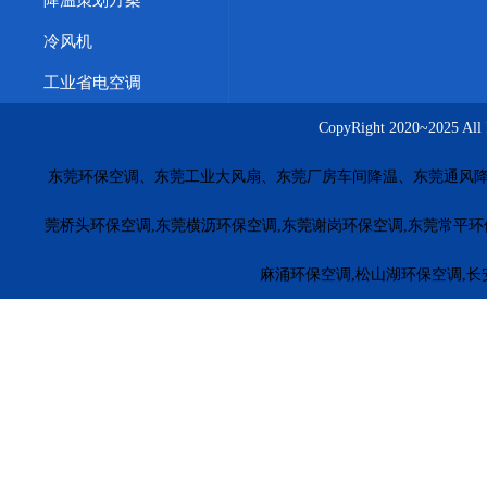
惠州水帘墙价格
佛山降温湿帘
珠海冷风机安装
厚街车
冷风机
茶山橡胶厂车间方法
大朗工业省电空调功率款式
工业省
工业省电空调
五金模具车间通风降温
台湾工业环保空调
广西冷风机价
CopyRight 2020~20
上海车间降温永磁风扇
大连车间降温解决方案
重庆厂房
东莞环保空调、东莞工业大风扇、东莞厂房车间降温、东莞通风降
长沙工业风扇源头厂家
南昌湿帘安装工程
合肥厂房通风
福田环保空调
罗湖环保空调
南山环保空调
盐田环保空
莞桥头环保空调,东莞横沥环保空调,东莞谢岗环保空调,东莞常平环
惠东环保空调
博罗环保空调
龙门冷风机安装
惠城环保
麻涌环保空调,松山湖环保空调,长
江门厂房降温
茂名降温水冷空调
梅州电子厂降温
河源
珠海工业冷风机安装
萝岗工业冷风机
黄埔工业环保空调
广州冷风机安装
车间降温环保空调
江门车间降温冷风机
东莞环保空调厂家
揭阳环保空调厂家
云浮环保空调厂家
五金车间环保空调厂家
塑料厂冷风机安装
橡胶厂降温方