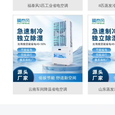
福泰风5匹工业省电空调
8匹蒸发
云南车间降温省电空调
山东蒸发